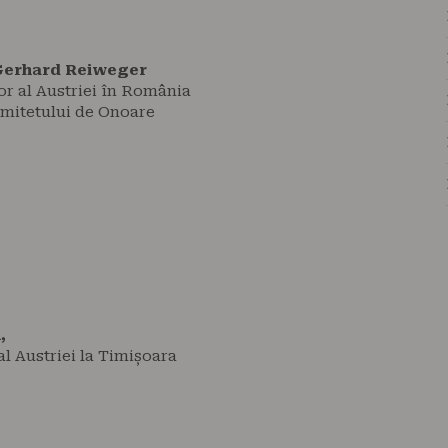
 Gerhard Reiweger
r al Austriei în România
omitetului de Onoare
,
al Austriei la Timișoara