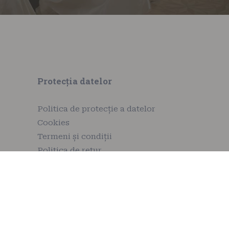
Protecția datelor
Politica de protecție a datelor
Cookies
Termeni și condiții
Politica de retur
Regulament de participare la
Academia Balul Vienez Timisoara
- Tineri 16-24 ani
Regulament de participare la
Academia Balul Vienez Timisoara
Copii 6-12 ani