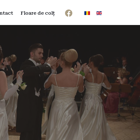
Selectați limba dvs
ntact
Floare de colț