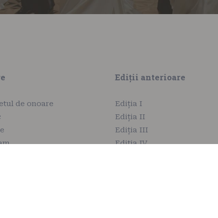
re
Ediții anterioare
etul de onoare
Ediția I
c
Ediția II
ie
Ediția III
ram
Ediția IV
tă
Ediția V
eri
Ediția VI
Ediția VII
Ediția VIII
Ediția IX