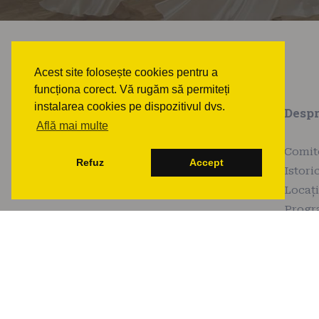
Acest site folosește cookies pentru a
funcționa corect. Vă rugăm să permiteți
instalarea cookies pe dispozitivul dvs.
Desp
Află mai multe
Comit
Refuz
Accept
Istori
Locaț
Prog
Etiche
Parten