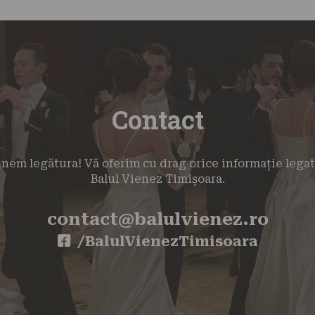
Contact
inem legătura! Vă oferim cu drag orice informație lega
Balul Vienez Timișoara.
contact@balulvienez.ro
/BalulVienezTimisoara