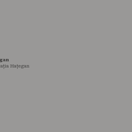
egan
ația Hațegan