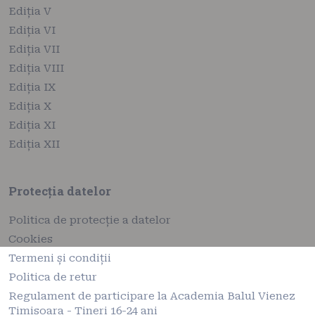
Ediția V
Ediția VI
Ediția VII
Ediția VIII
Ediția IX
Ediția X
Ediția XI
Ediția XII
Protecția datelor
Politica de protecție a datelor
Cookies
Termeni și condiții
Politica de retur
Regulament de participare la Academia Balul Vienez
Timisoara - Tineri 16-24 ani