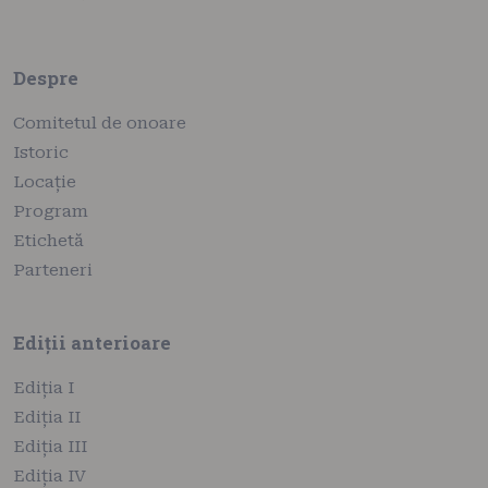
Despre
Comitetul de onoare
Istoric
Locație
Program
Etichetă
Parteneri
Ediții anterioare
Ediția I
Ediția II
Ediția III
Ediția IV