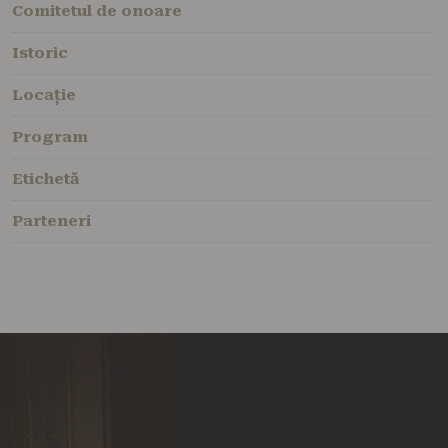
Comitetul de onoare
Istoric
Locație
Program
Etichetă
Parteneri