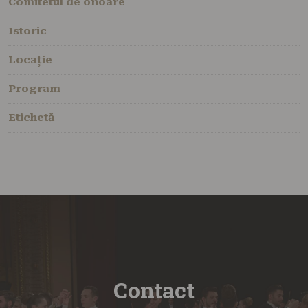
Comitetul de onoare
Istoric
Locație
Program
Etichetă
Contact