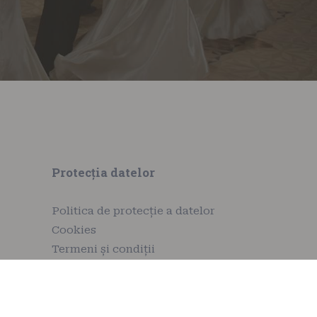
Protecția datelor
Politica de protecție a datelor
Cookies
Termeni și condiții
Politica de retur
Regulament de participare la
Academia Balul Vienez Timisoara