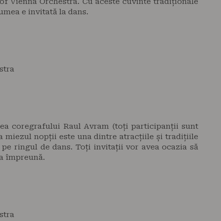
of Vienna Orchestra. Cu aceste cuvinte tradiționale
lumea e invitată la dans.
stra
ea coregrafului Raul Avram (toți participanții sunt
la miezul nopții este una dintre atracțiile și tradițiile
pe ringul de dans. Toți invitații vor avea ocazia să
sa împreună.
stra