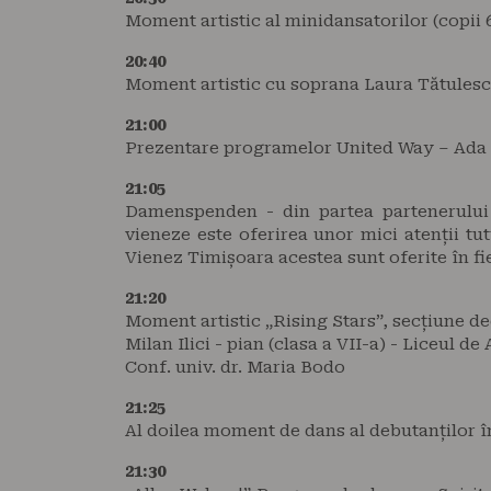
Moment artistic al minidansatorilor (copii 6
20:40
Moment artistic cu soprana Laura Tătulescu
21:00
Prezentare programelor United Way – Ada
21:05
Damenspenden - din partea partenerului o
vieneze este oferirea unor mici atenții tu
Vienez Timișoara acestea sunt oferite în fi
21:20
Moment artistic „Rising Stars”, secțiune de
Milan Ilici - pian (clasa a VII-a) - Liceul de
Conf. univ. dr. Maria Bodo
21:25
Al doilea moment de dans al debutanților î
21:30