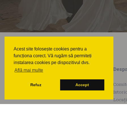
Acest site folosește cookies pentru a
funcționa corect. Vă rugăm să permiteți
instalarea cookies pe dispozitivul dvs.
Desp
Află mai multe
Comit
Refuz
Accept
Istori
Locaț
Prog
Etiche
Parten