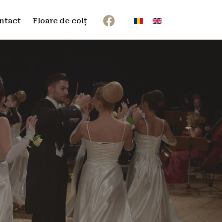
Selectați limba dvs
ntact
Floare de colț