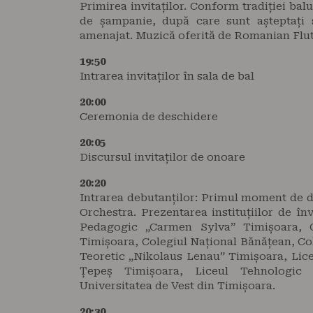
Primirea invitaților. Conform tradiției balu
de șampanie, după care sunt așteptați s
amenajat. Muzică oferită de Romanian Flu
19:50
Intrarea invitaților în sala de bal
20:00
Ceremonia de deschidere
20:05
Discursul invitaților de onoare
20:20
Intrarea debutanților: Primul moment de d
Orchestra. Prezentarea instituțiilor de î
Pedagogic „Carmen Sylva” Timișoara, C
Timișoara, Colegiul Național Bănățean, Col
Teoretic „Nikolaus Lenau” Timișoara, Lice
Țepeș Timișoara, Liceul Tehnologic J
Universitatea de Vest din Timișoara.
20:30