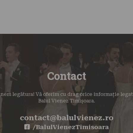
Contact
inem legătura! Vă oferim cu drag orice informație lega
Balul Vienez Timișoara.
contact@balulvienez.ro
/BalulVienezTimisoara