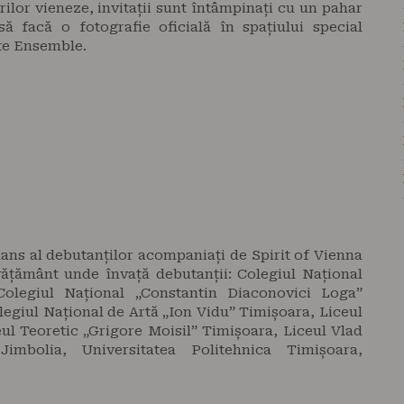
rilor vieneze, invitații sunt întâmpinați cu un pahar
ă facă o fotografie oficială în spațiului special
te Ensemble.
ans al debutanților acompaniați de Spirit of Vienna
nvățământ unde învață debutanții: Colegiul Național
olegiul Național „Constantin Diaconovici Loga”
egiul Național de Artă „Ion Vidu” Timișoara, Liceul
ul Teoretic „Grigore Moisil” Timișoara, Liceul Vlad
imbolia, Universitatea Politehnica Timișoara,