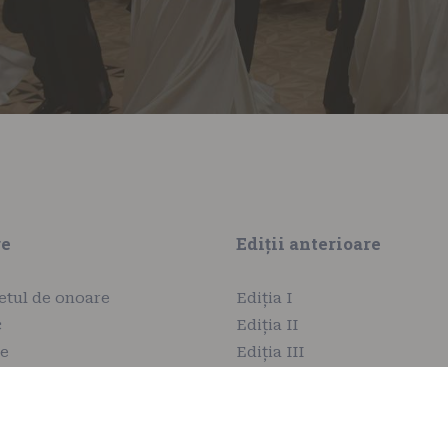
re
Ediții anterioare
etul de onoare
Ediția I
c
Ediția II
ie
Ediția III
ram
Ediția IV
tă
Ediția V
eri
Ediția VI