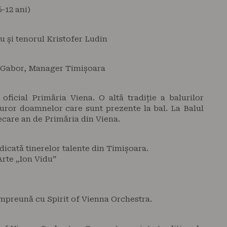
-12 ani)
 și tenorul Kristofer Ludin
 Gabor, Manager Timișoara
ficial Primăria Viena. O altă tradiție a balurilor
turor doamnelor care sunt prezente la bal. La Balul
ecare an de Primăria din Viena.
dicată tinerelor talente din Timișoara.
 Arte „Ion Vidu”
mpreună cu Spirit of Vienna Orchestra.